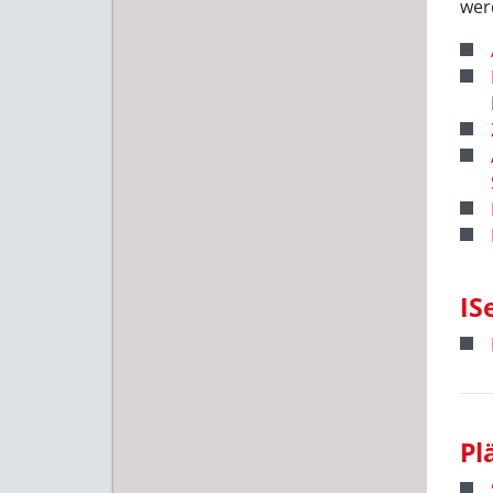
wer
IS
Pl