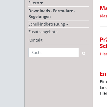
Eltern
Ma
Downloads - Formulare -
Klas
Regelungen
Schulkindbetreuung
Zusatzangebote
Pr
Kontakt
Sc
Hie
En
Bitt
Ein
Hie