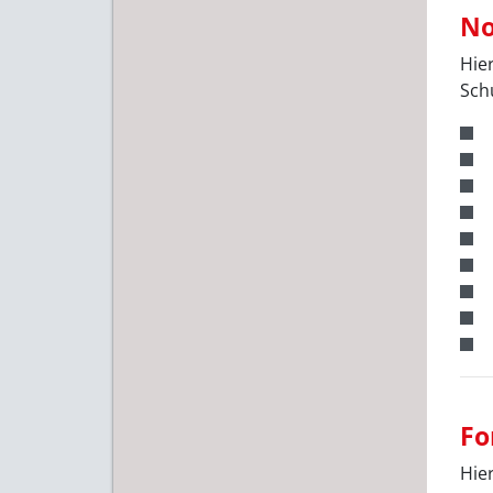
No
Hie
Sch
Fo
Hier