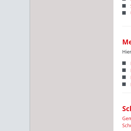
Me
Hier
Sc
Gem
Sch