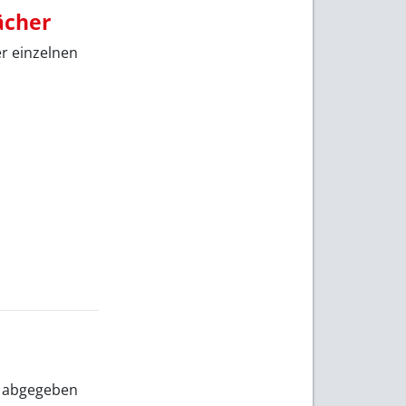
ächer
r einzelnen
at abgegeben