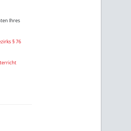
en Ihres
zirks § 76
erricht